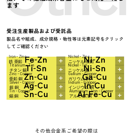
ます
受注生産製品および受託品
製品名や組成、成分規格・物性等は元素記号をクリック
してご確認ください
Fe
Zn
Ni
Zn
-
-
Iron - Zinc
Nickel - Zinc
鉄 亜鉛
ニッケル 亜鉛
Ti
Sn
Ni
Sn
-
-
Titanium - Tin
Nickel - Tin
チタン 錫
ニッケル 錫
Zn
Cu
Ga
Cu
-
-
Zinc - Copper
Gallium - Copper
亜鉛 銅
ガリウム 銅
Ag
Cu
In
Cu
-
-
Silver - Copper
Indium - Copper
銀 銅
インジウム 銅
Sn
Cu
Al
Fe
Cu
-
-
-
Tin - Copper
Aluminium - Iron - Copper
錫 銅
アルミ 鉄 銅
その他合金系ご希望の際は