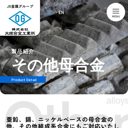
JX金属グループ
JP
EN
MENU
製品紹介
その他母合金
Product Detail
亜鉛、錫、ニッケルベースの母合金の
他、
その他組成系合金にもご対応いたし